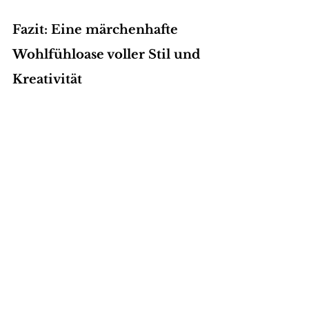
Fazit: Eine märchenhafte 
Wohlfühloase voller Stil und 
Kreativität
Mit viel Liebe zum Detail wurde hier ein 
Wohnzimmer geschaffen, das nicht nur 
ein ästhetischer Hingucker ist, sondern 
auch höchsten Komfort bietet. Die 
Mischung aus 
sanften Pastelltönen, 
glänzenden Akzenten und luxuriösen 
Materialien
 macht diesen Raum zu 
einem echten Cotton-Candy-Traum – ein 
Ort, an dem man sich rundum 
wohlfühlen und den Alltag vergessen 
kann.
Ob tagsüber in sanftem Sonnenlicht oder 