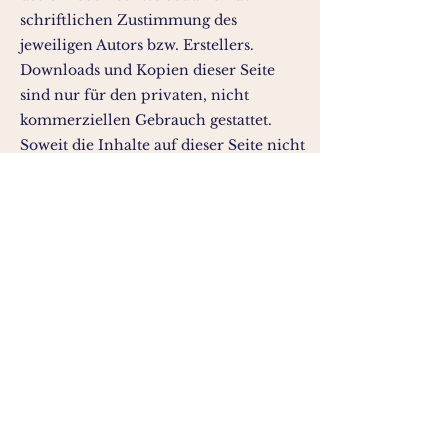
schriftlichen Zustimmung des
jeweiligen Autors bzw. Erstellers.
Downloads und Kopien dieser Seite
sind nur für den privaten, nicht
kommerziellen Gebrauch gestattet.
Soweit die Inhalte auf dieser Seite nicht
vom Betreiber erstellt wurden, werden
die Urheberrechte Dritter beachtet.
Insbesondere werden Inhalte Dritter als
solche gekennzeichnet. Sollten Sie
trotzdem auf eine
Urheberrechtsverletzung aufmerksam
werden, bitten wir um einen
entsprechenden Hinweis. Bei
Bekanntwerden von
Rechtsverletzungen werden wir
derartige Inhalte umgehend entfernen.
Bildrechte der Portrait-Aufnahmen