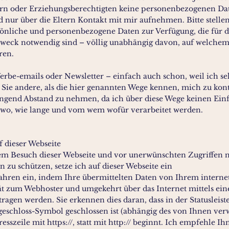
rn oder Erziehungsberechtigten keine personenbezogenen Da
 nur über die Eltern Kontakt mit mir aufnehmen. Bitte stellen
ersönliche und personenbezogene Daten zur Verfügung, die für 
weck notwendig sind – völlig unabhängig davon, auf welchem
ren.
erbe-emails oder Newsletter – einfach auch schon, weil ich se
 Sie andere, als die hier genannten Wege kennen, mich zu kont
ringend Abstand zu nehmen, da ich über diese Wege keinen Ein
 wo, wie lange und vom wem wofür verarbeitet werden.
f dieser Webseite
em Besuch dieser Webseite und vor unerwünschten Zugriffen 
zu schützen, setze ich auf dieser Webseite ein
ahren ein, indem Ihre übermittelten Daten von Ihrem intern
 zum Webhoster und umgekehrt über das Internet mittels ein
ragen werden. Sie erkennen dies daran, dass in der Statusleiste
eschloss-Symbol geschlossen ist (abhängig des von Ihnen ve
sszeile mit https://, statt mit http:// beginnt. Ich empfehle Ih