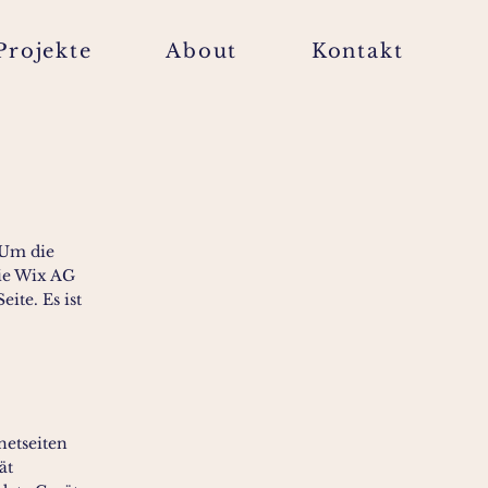
Projekte
About
Kontakt
 Um die
die Wix AG
ite. Es ist
etseiten
ät