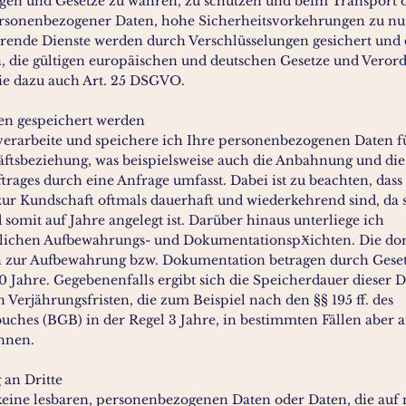
gen und Gesetze zu wahren, zu schützen und beim Transport 
rsonenbezogener Daten, hohe Sicherheitsvorkehrungen zu nu
rende Dienste werden durch Verschlüsselungen gesichert und
en, die gültigen europäischen und deutschen Gesetze und Vero
ie dazu auch Art. 25 DSGVO.
ten gespeichert werden
 verarbeite und speichere ich Ihre personenbezogenen Daten f
ftsbeziehung, was beispielsweise auch die Anbahnung und die
trages durch eine Anfrage umfasst. Dabei ist zu beachten, das
ur Kundschaft oftmals dauerhaft und wiederkehrend sind, da s
somit auf Jahre angelegt ist. Darüber hinaus unterliege ich
zlichen Aufbewahrungs- und DokumentationspӾichten. Die dor
n zur Aufbewahrung bzw. Dokumentation betragen durch Gese
0 Jahre. Gegebenenfalls ergibt sich die Speicherdauer dieser 
 Verjährungsfristen, die zum Beispiel nach den §§ 195 ff. des
uches (BGB) in der Regel 3 Jahre, in bestimmten Fällen aber a
nnen.
 an Dritte
 keine lesbaren, personenbezogenen Daten oder Daten, die auf 