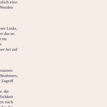
zlich eine
. Wenden
ser Links,
en das an
) im
er
er Art auf
nutzten
maßnahmen,
 Zugriff
e, die
lichkeit
ten nach