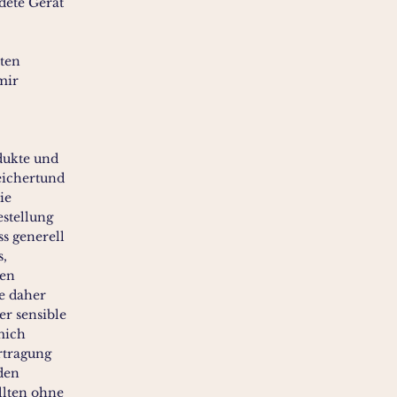
dete Gerät
mten
mir
dukte und
eichertund
ie
stellung
ss generell
s,
ten
e daher
r sensible
mich
rtragung
den
llten ohne