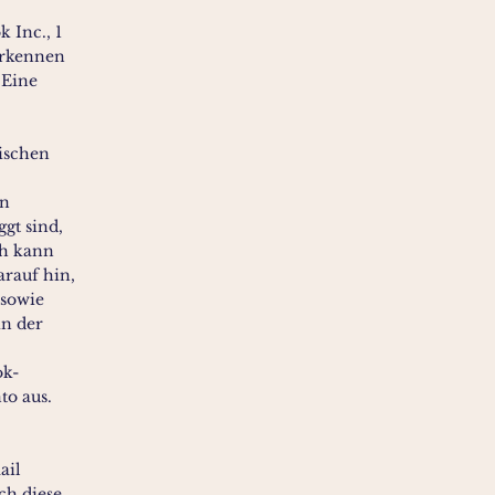
 Inc., 1
erkennen
 Eine
ischen
en
gt sind,
ch kann
rauf hin,
 sowie
in der
ok-
to aus.
ail
ch diese