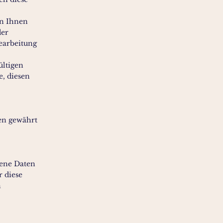
on Ihnen
der
Bearbeitung
ültigen
e, diesen
en gewährt
gene Daten
r diese
n