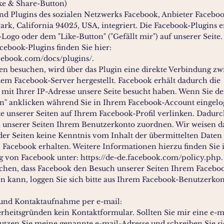
ke & Share-Button)
nd Plugins des sozialen Netzwerks Facebook, Anbieter Facebook
rk, California 94025, USA, integriert. Die Facebook-Plugins 
ogo oder dem "Like-Button" ("Gefällt mir") auf unserer Seite.
cebook-Plugins finden Sie hier:
acebook.com/docs/plugins/.
en besuchen, wird über das Plugin eine direkte Verbindung zw
m Facebook-Server hergestellt. Facebook erhält dadurch die
e mit Ihrer IP-Adresse unsere Seite besucht haben. Wenn Sie d
n" anklicken während Sie in Ihrem Facebook-Account eingelog
te unserer Seiten auf Ihrem Facebook-Profil verlinken. Dadur
 unserer Seiten Ihrem Benutzerkonto zuordnen. Wir weisen da
 der Seiten keine Kenntnis vom Inhalt der übermittelten Daten
Facebook erhalten. Weitere Informationen hierzu finden Sie 
g von Facebook unter:
https://de-de.facebook.com/policy.php.
chen, dass Facebook den Besuch unserer Seiten Ihrem Facebo
 kann, loggen Sie sich bitte aus Ihrem Facebook-Benutzerkon
 und Kontaktaufnahme per e-mail:
erheitsgründen kein Kontaktformular. Sollten Sie mir eine e-m
nutzen Sie meine genannte e-mail-Adresse und schreiben Sie si