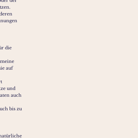
oder der
tzen.
 deren
rdnungen
ür die
s meine
ie auf
t
tze und
Daten auch
uch bis zu
natürliche