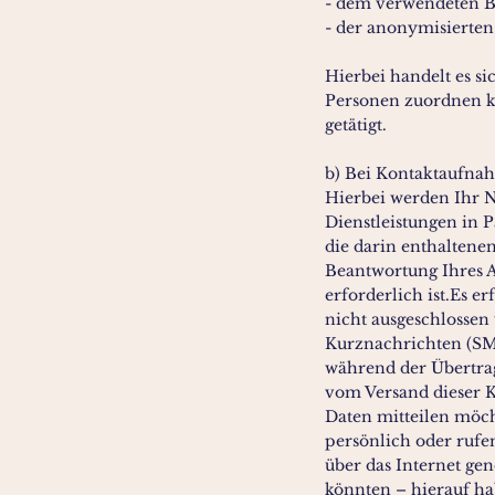
- dem verwendeten Be
- der anonymisierten
Hierbei handelt es s
Personen zuordnen k
getätigt.
b) Bei Kontaktaufnahm
Hierbei werden Ihr N
Dienstleistungen in 
die darin enthaltene
Beantwortung Ihres A
erforderlich ist.Es e
nicht ausgeschlossen 
Kurznachrichten (SM
während der Übertrag
vom Versand dieser 
Daten mitteilen möch
persönlich oder rufen
über das Internet ge
könnten – hierauf ha