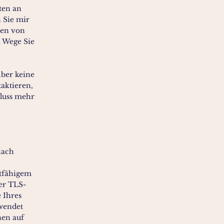
ten an
 Sie mir
den von
 Wege Sie
lber keine
aktieren,
fluss mehr
nach
etfähigem
er TLS-
 Ihres
rwendet
nen auf