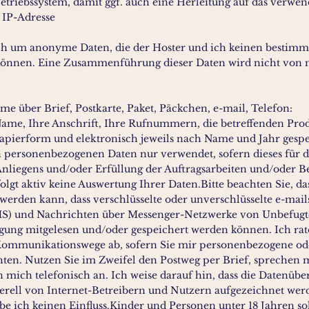
triebssystem, damit ggf. auch eine Herleitung auf das verwen
 IP-Adresse
ich um anonyme Daten, die der Hoster und ich keinen bestim
önnen. Eine Zusammenführung dieser Daten wird nicht von 
e über Brief, Postkarte, Paket, Päckchen, e-mail, Telefon:
ame, Ihre Anschrift, Ihre Rufnummern, die betreffenden Pro
Papierform und elektronisch jeweils nach Name und Jahr gesp
n personenbezogenen Daten nur verwendet, sofern dieses für d
nliegens und/oder Erfüllung der Auftragsarbeiten und/oder Be
rfolgt aktiv keine Auswertung Ihrer Daten.Bitte beachten Sie, da
werden kann, dass verschlüsselte oder unverschlüsselte e-mail
S) und Nachrichten über Messenger-Netzwerke von Unbefug
ung mitgelesen und/oder gespeichert werden können. Ich rat
Kommunikationswege ab, sofern Sie mir personenbezogene ode
ten. Nutzen Sie im Zweifel den Postweg per Brief, sprechen 
 mich telefonisch an. Ich weise darauf hin, dass die Datenübe
nerell von Internet-Betreibern und Nutzern aufgezeichnet wer
be ich keinen Einfluss.Kinder und Personen unter 18 Jahren so