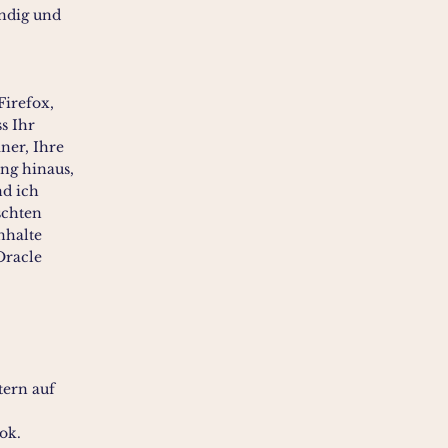
endig und
Firefox,
s Ihr
ner, Ihre
ng hinaus,
nd ich
schten
nhalte
Oracle
tern auf
ok.