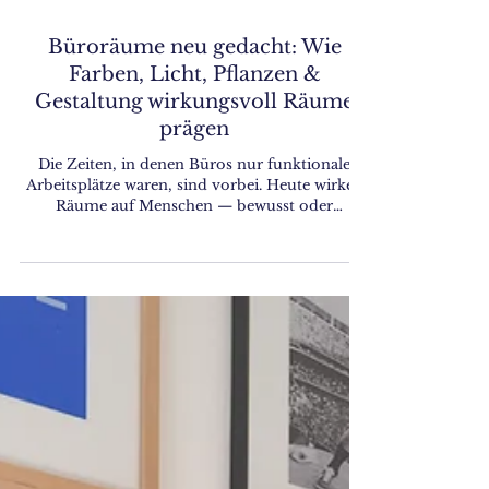
Büroräume neu gedacht: Wie
Farben, Licht, Pflanzen &
Gestaltung wirkungsvoll Räume
prägen
Die Zeiten, in denen Büros nur funktionale
Arbeitsplätze waren, sind vorbei. Heute wirken
Räume auf Menschen — bewusst oder
unbewusst. Mit einem durchdachten
Gestaltungskonzept kann Ihr Büro nicht nur
schöner aussehen, sondern Atmosphäre
schaffen, die Mitarbeitende inspiriert, die
Identifikation stärkt und produktives Arbeiten
unterstützt . 1. Farbkonzept – Persönlichkeit im
Raum sichtbar machen Farben wirken – sie