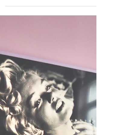
nicht wie ein klassisches Schlafzimmer anfühlt,
sondern wie eine persönliche Suite in einem
Boutique Hotel – ruhig, elegant und mit einer
ganz eigenen Geschichte. Tiefe und Ruhe durch
Farbe Die Entscheidung für die dunkelblaue
Tapete mit Arkadenmotiv war dabei der
Ausgangspunkt für alles Weitere. Ich liebe es,
Räume vollständig zu denken, und hier war mir
wichtig, die Wände bewusst w